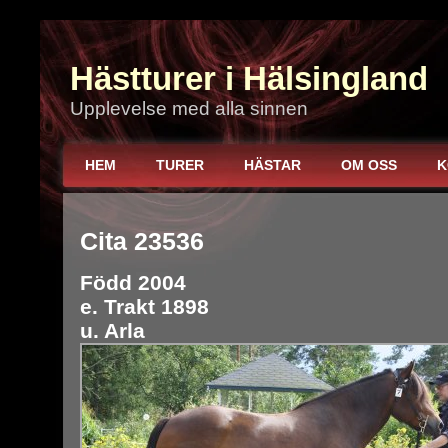
Hästturer i Hälsingland
Upplevelse med alla sinnen
HEM
TURER
HÄSTAR
OM OSS
K
Cita 23536
Född 2004
e. Trakt 1898
u. Arla